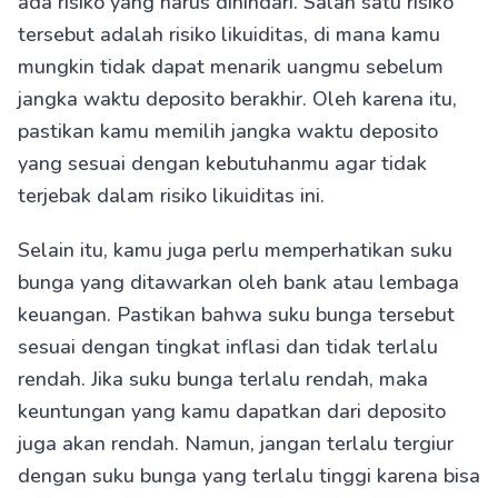
ada risiko yang harus dihindari. Salah satu risiko
tersebut adalah risiko likuiditas, di mana kamu
mungkin tidak dapat menarik uangmu sebelum
jangka waktu deposito berakhir. Oleh karena itu,
pastikan kamu memilih jangka waktu deposito
yang sesuai dengan kebutuhanmu agar tidak
terjebak dalam risiko likuiditas ini.
Selain itu, kamu juga perlu memperhatikan suku
bunga yang ditawarkan oleh bank atau lembaga
keuangan. Pastikan bahwa suku bunga tersebut
sesuai dengan tingkat inflasi dan tidak terlalu
rendah. Jika suku bunga terlalu rendah, maka
keuntungan yang kamu dapatkan dari deposito
juga akan rendah. Namun, jangan terlalu tergiur
dengan suku bunga yang terlalu tinggi karena bisa