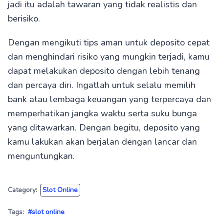
jadi itu adalah tawaran yang tidak realistis dan
berisiko.
Dengan mengikuti tips aman untuk deposito cepat
dan menghindari risiko yang mungkin terjadi, kamu
dapat melakukan deposito dengan lebih tenang
dan percaya diri. Ingatlah untuk selalu memilih
bank atau lembaga keuangan yang terpercaya dan
memperhatikan jangka waktu serta suku bunga
yang ditawarkan. Dengan begitu, deposito yang
kamu lakukan akan berjalan dengan lancar dan
menguntungkan.
Category:
Slot Online
Tags:
#slot online