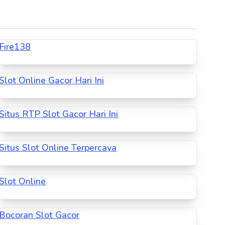
Fire138
Slot Online Gacor Hari Ini
Situs RTP Slot Gacor Hari Ini
Situs Slot Online Terpercaya
Slot Online
Bocoran Slot Gacor