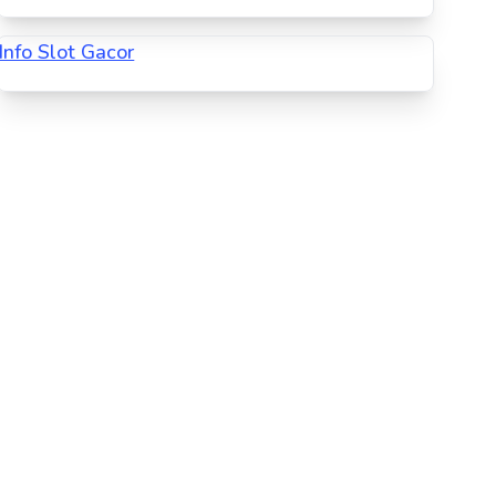
Info Slot Gacor