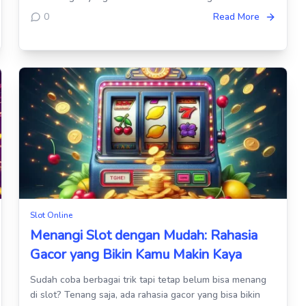
0
Read More
Slot Online
Menangi Slot dengan Mudah: Rahasia
Gacor yang Bikin Kamu Makin Kaya
Sudah coba berbagai trik tapi tetap belum bisa menang
di slot? Tenang saja, ada rahasia gacor yang bisa bikin