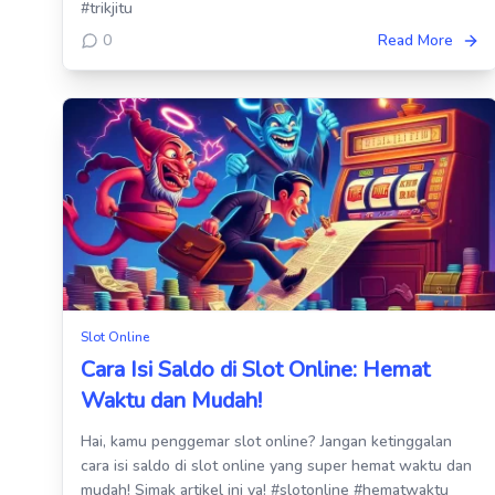
#trikjitu
0
Read More
Slot Online
Cara Isi Saldo di Slot Online: Hemat
Waktu dan Mudah!
Hai, kamu penggemar slot online? Jangan ketinggalan
cara isi saldo di slot online yang super hemat waktu dan
mudah! Simak artikel ini ya! #slotonline #hematwaktu