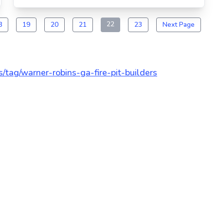
22
8
19
20
21
23
Next Page
Pos
pagi
/tag/warner-robins-ga-fire-pit-builders