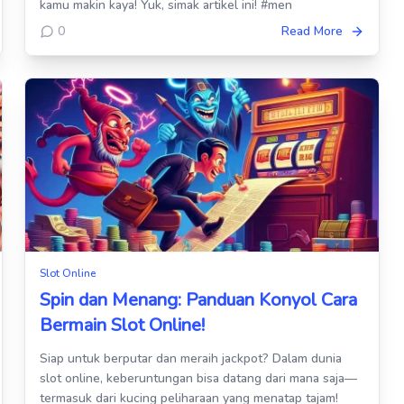
kamu makin kaya! Yuk, simak artikel ini! #men
0
Read More
Slot Online
Spin dan Menang: Panduan Konyol Cara
Bermain Slot Online!
Siap untuk berputar dan meraih jackpot? Dalam dunia
slot online, keberuntungan bisa datang dari mana saja—
termasuk dari kucing peliharaan yang menatap tajam!