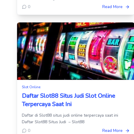
0
Read More
Slot Online
Daftar Slot88 Situs Judi Slot Online
Terpercaya Saat Ini
Daftar di Slot88 situs judi online terpercaya saat ini
Daftar Slot88 Situs Judi – Slot88
0
Read More