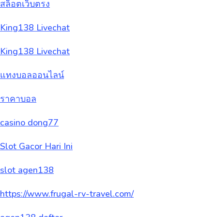
สล็อตเว็บตรง
King138 Livechat
King138 Livechat
แทงบอลออนไลน์
ราคาบอล
casino dong77
Slot Gacor Hari Ini
slot agen138
https://www.frugal-rv-travel.com/