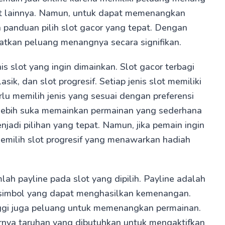
lot lainnya. Namun, untuk dapat memenangkan
 panduan pilih slot gacor yang tepat. Dengan
atkan peluang menangnya secara signifikan.
 slot yang ingin dimainkan. Slot gacor terbagi
asik, dan slot progresif. Setiap jenis slot memiliki
rlu memilih jenis yang sesuai dengan preferensi
n lebih suka memainkan permainan yang sederhana
jadi pilihan yang tepat. Namun, jika pemain ingin
milih slot progresif yang menawarkan hadiah
lah payline pada slot yang dipilih. Payline adalah
simbol yang dapat menghasilkan kemenangan.
nggi juga peluang untuk memenangkan permainan.
nya taruhan yang dibutuhkan untuk mengaktifkan