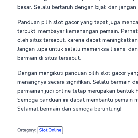
besar. Selalu bertaruh dengan bijak dan jangan
Panduan pilih slot gacor yang tepat juga menca
terbukti membayar kemenangan pemain. Perhati
oleh situs tersebut, karena dapat meningkatk
Jangan lupa untuk selalu memeriksa lisensi da
bermain di situs tersebut.
Dengan mengikuti panduan pilih slot gacor ya
menangnya secara signifikan. Selalu bermain d
permainan judi online tetap merupakan bentuk
Semoga panduan ini dapat membantu pemain mer
Selamat bermain dan semoga beruntung!
Category:
Slot Online