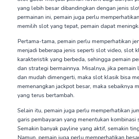
yang lebih besar dibandingkan dengan jenis s
permainan ini, pemain juga perlu memperhatikan
memilih slot yang tepat, pemain dapat meningk
Pertama-tama, pemain perlu memperhatikan jenis
menjadi beberapa jenis seperti slot video, slot kl
karakteristik yang berbeda, sehingga pemain pe
dan strategi bermainnya. Misalnya, jika pemai
dan mudah dimengerti, maka slot klasik bisa men
memenangkan jackpot besar, maka sebaiknya me
yang terus bertambah.
Selain itu, pemain juga perlu memperhatikan jum
garis pembayaran yang menentukan kombinasi 
Semakin banyak payline yang aktif, semakin ti
Namun, pemain juga perlu memperhatikan besar