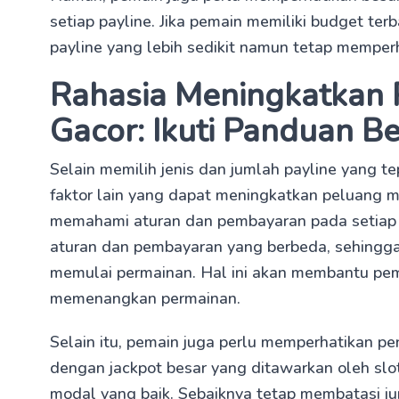
setiap payline. Jika pemain memiliki budget ter
payline yang lebih sedikit namun tetap memper
Rahasia Meningkatkan 
Gacor: Ikuti Panduan Ber
Selain memilih jenis dan jumlah payline yang t
faktor lain yang dapat meningkatkan peluang m
memahami aturan dan pembayaran pada setiap je
aturan dan pembayaran yang berbeda, sehingg
memulai permainan. Hal ini akan membantu pem
memenangkan permainan.
Selain itu, pemain juga perlu memperhatikan pe
dengan jackpot besar yang ditawarkan oleh sl
modal yang baik. Sebaiknya tetap membatasi j