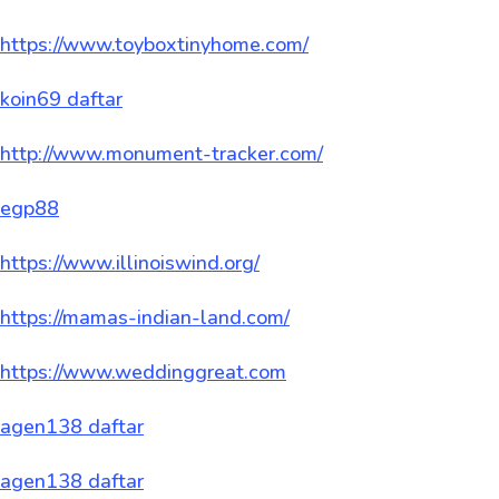
https://www.toyboxtinyhome.com/
koin69 daftar
http://www.monument-tracker.com/
egp88
https://www.illinoiswind.org/
https://mamas-indian-land.com/
https://www.weddinggreat.com
agen138 daftar
agen138 daftar