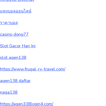
แทงบอลออนไลน์
ราคาบอล
casino dong77
Slot Gacor Hari Ini
slot agen138
https://www.frugal-rv-travel.com/
agen138 daftar
naga138
https://agen338login4.com/