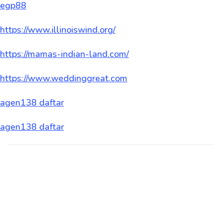
egp88
https://www.illinoiswind.org/
https://mamas-indian-land.com/
https://www.weddinggreat.com
agen138 daftar
agen138 daftar