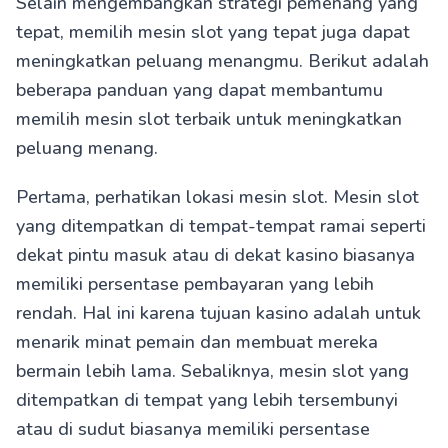
Selain mengembangkan strategi pemenang yang
tepat, memilih mesin slot yang tepat juga dapat
meningkatkan peluang menangmu. Berikut adalah
beberapa panduan yang dapat membantumu
memilih mesin slot terbaik untuk meningkatkan
peluang menang.
Pertama, perhatikan lokasi mesin slot. Mesin slot
yang ditempatkan di tempat-tempat ramai seperti
dekat pintu masuk atau di dekat kasino biasanya
memiliki persentase pembayaran yang lebih
rendah. Hal ini karena tujuan kasino adalah untuk
menarik minat pemain dan membuat mereka
bermain lebih lama. Sebaliknya, mesin slot yang
ditempatkan di tempat yang lebih tersembunyi
atau di sudut biasanya memiliki persentase