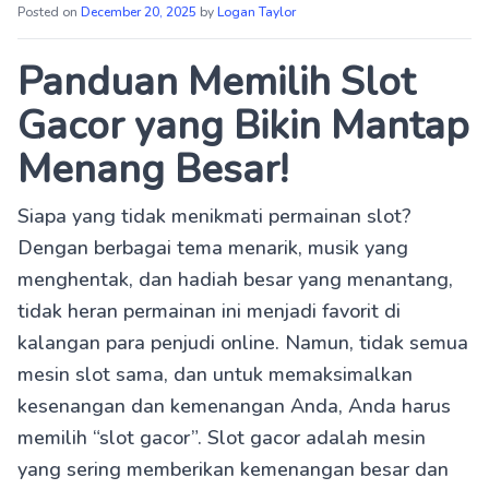
Posted on
December 20, 2025
by
Logan Taylor
Panduan Memilih Slot
Gacor yang Bikin Mantap
Menang Besar!
Siapa yang tidak menikmati permainan slot?
Dengan berbagai tema menarik, musik yang
menghentak, dan hadiah besar yang menantang,
tidak heran permainan ini menjadi favorit di
kalangan para penjudi online. Namun, tidak semua
mesin slot sama, dan untuk memaksimalkan
kesenangan dan kemenangan Anda, Anda harus
memilih “slot gacor”. Slot gacor adalah mesin
yang sering memberikan kemenangan besar dan