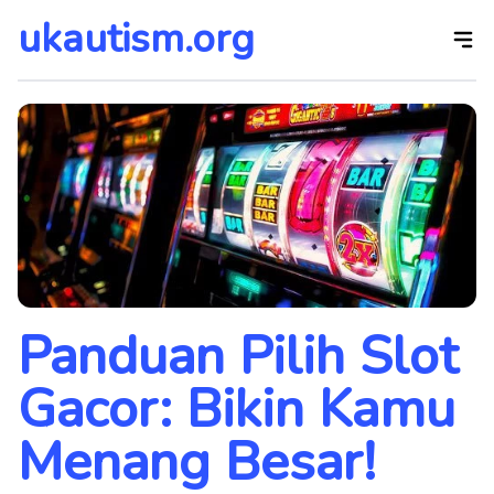
ukautism.org
Skip
to
the
content
Panduan Pilih Slot
Gacor: Bikin Kamu
Menang Besar!