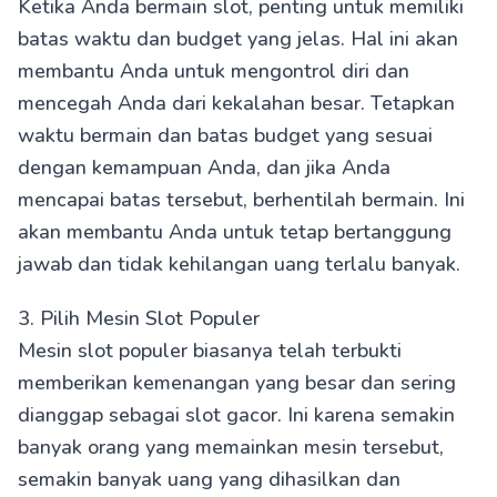
Ketika Anda bermain slot, penting untuk memiliki
batas waktu dan budget yang jelas. Hal ini akan
membantu Anda untuk mengontrol diri dan
mencegah Anda dari kekalahan besar. Tetapkan
waktu bermain dan batas budget yang sesuai
dengan kemampuan Anda, dan jika Anda
mencapai batas tersebut, berhentilah bermain. Ini
akan membantu Anda untuk tetap bertanggung
jawab dan tidak kehilangan uang terlalu banyak.
3. Pilih Mesin Slot Populer
Mesin slot populer biasanya telah terbukti
memberikan kemenangan yang besar dan sering
dianggap sebagai slot gacor. Ini karena semakin
banyak orang yang memainkan mesin tersebut,
semakin banyak uang yang dihasilkan dan