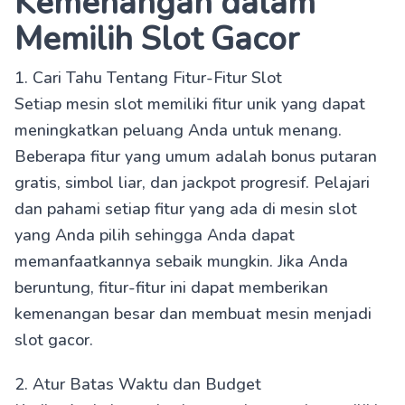
Kemenangan dalam
Memilih Slot Gacor
1. Cari Tahu Tentang Fitur-Fitur Slot
Setiap mesin slot memiliki fitur unik yang dapat
meningkatkan peluang Anda untuk menang.
Beberapa fitur yang umum adalah bonus putaran
gratis, simbol liar, dan jackpot progresif. Pelajari
dan pahami setiap fitur yang ada di mesin slot
yang Anda pilih sehingga Anda dapat
memanfaatkannya sebaik mungkin. Jika Anda
beruntung, fitur-fitur ini dapat memberikan
kemenangan besar dan membuat mesin menjadi
slot gacor.
2. Atur Batas Waktu dan Budget