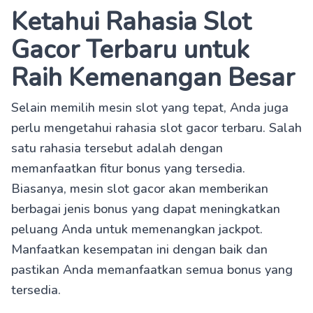
Ketahui Rahasia Slot
Gacor Terbaru untuk
Raih Kemenangan Besar
Selain memilih mesin slot yang tepat, Anda juga
perlu mengetahui rahasia slot gacor terbaru. Salah
satu rahasia tersebut adalah dengan
memanfaatkan fitur bonus yang tersedia.
Biasanya, mesin slot gacor akan memberikan
berbagai jenis bonus yang dapat meningkatkan
peluang Anda untuk memenangkan jackpot.
Manfaatkan kesempatan ini dengan baik dan
pastikan Anda memanfaatkan semua bonus yang
tersedia.