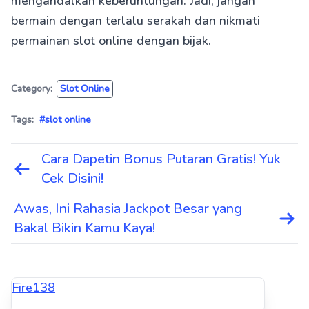
mengandalkan keberuntungan. Jadi, jangan
bermain dengan terlalu serakah dan nikmati
permainan slot online dengan bijak.
Category:
Slot Online
Tags:
#slot online
Cara Dapetin Bonus Putaran Gratis! Yuk
Post
Cek Disini!
navigation
Awas, Ini Rahasia Jackpot Besar yang
Bakal Bikin Kamu Kaya!
Fire138