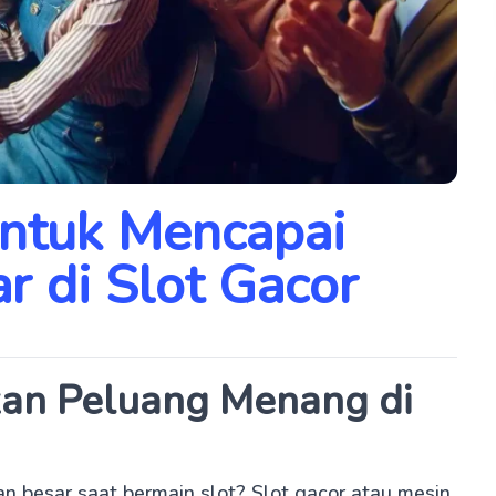
untuk Mencapai
 di Slot Gacor
an Peluang Menang di
 besar saat bermain slot? Slot gacor atau mesin