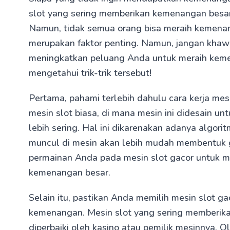
slot yang sering memberikan kemenangan besar
Namun, tidak semua orang bisa meraih kemenan
merupakan faktor penting. Namun, jangan khawa
meningkatkan peluang Anda untuk meraih kemena
mengetahui trik-trik tersebut!
Pertama, pahami terlebih dahulu cara kerja mes
mesin slot biasa, di mana mesin ini didesain 
lebih sering. Hal ini dikarenakan adanya algor
muncul di mesin akan lebih mudah membentuk g
permainan Anda pada mesin slot gacor untuk 
kemenangan besar.
Selain itu, pastikan Anda memilih mesin slot g
kemenangan. Mesin slot yang sering memberik
diperbaiki oleh kasino atau pemilik mesinnya. Ole