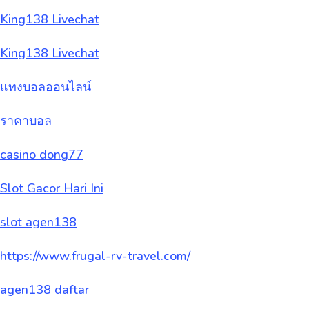
King138 Livechat
King138 Livechat
แทงบอลออนไลน์
ราคาบอล
casino dong77
Slot Gacor Hari Ini
slot agen138
https://www.frugal-rv-travel.com/
agen138 daftar