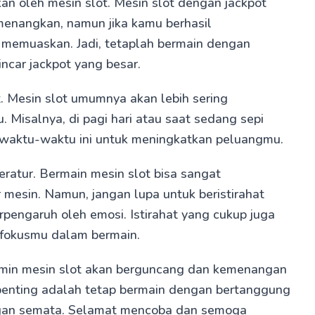
an oleh mesin slot. Mesin slot dengan jackpot
imenangkan, namun jika kamu berhasil
memuaskan. Jadi, tetaplah bermain dengan
ncar jackpot yang besar.
. Mesin slot umumnya akan lebih sering
Misalnya, di pagi hari atau saat sedang sepi
waktu-waktu ini untuk meningkatkan peluangmu.
teratur. Bermain mesin slot bisa sangat
mesin. Namun, jangan lupa untuk beristirahat
rpengaruh oleh emosi. Istirahat yang cukup juga
fokusmu dalam bermain.
ijamin mesin slot akan berguncang dan kemenangan
penting adalah tetap bermain dengan bertanggung
ngan semata. Selamat mencoba dan semoga