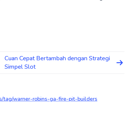
Cuan Cepat Bertambah dengan Strategi
Simpel Slot
/tag/warner-robins-ga-fire-pit-builders