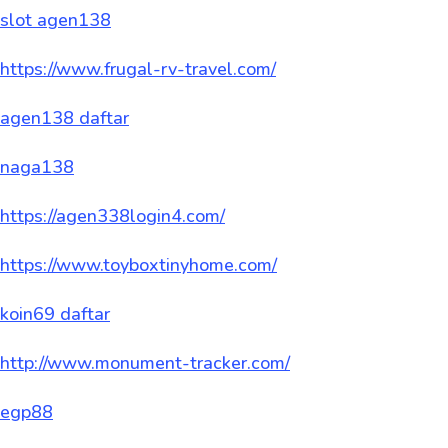
slot agen138
https://www.frugal-rv-travel.com/
agen138 daftar
naga138
https://agen338login4.com/
https://www.toyboxtinyhome.com/
koin69 daftar
http://www.monument-tracker.com/
egp88