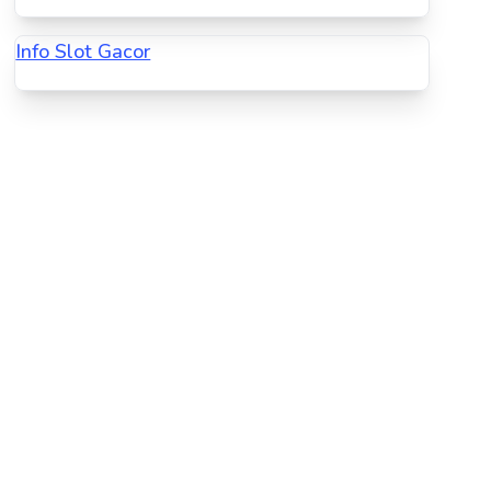
Info Slot Gacor