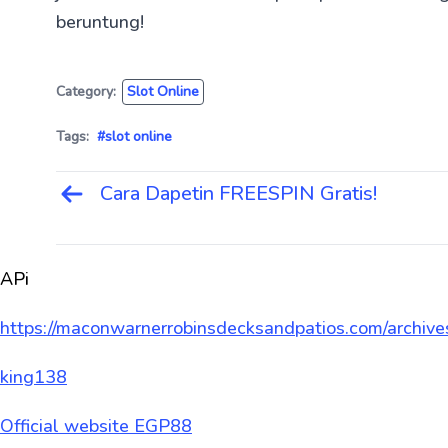
beruntung!
Category:
Slot Online
Tags:
#slot online
Cara Dapetin FREESPIN Gratis!
Post
navigation
APi
https://maconwarnerrobinsdecksandpatios.com/archives
king138
Official website EGP88