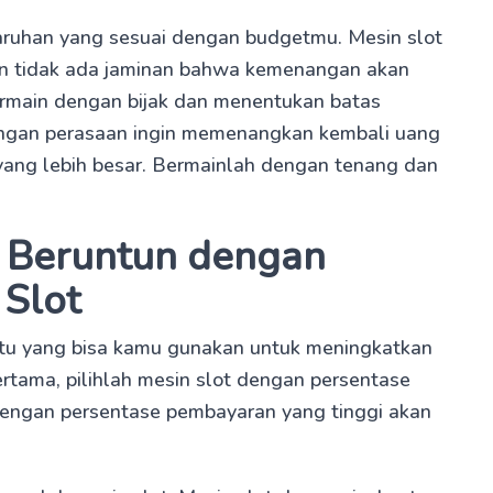
taruhan yang sesuai dengan budgetmu. Mesin slot
 tidak ada jaminan bahwa kemenangan akan
bermain dengan bijak dan menentukan batas
engan perasaan ingin memenangkan kembali uang
ang lebih besar. Bermainlah dengan tenang dan
 Beruntun dengan
 Slot
i jitu yang bisa kamu gunakan untuk meningkatkan
ama, pilihlah mesin slot dengan persentase
dengan persentase pembayaran yang tinggi akan