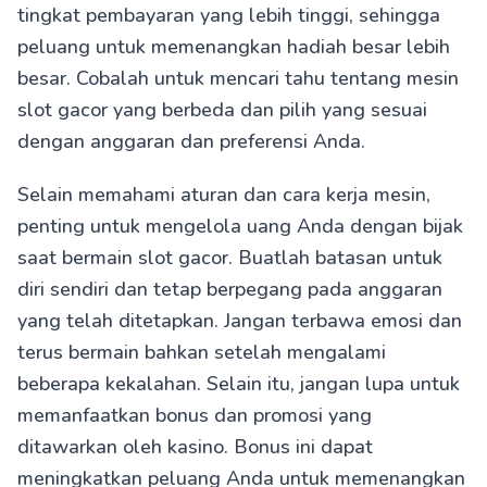
tingkat pembayaran yang lebih tinggi, sehingga
peluang untuk memenangkan hadiah besar lebih
besar. Cobalah untuk mencari tahu tentang mesin
slot gacor yang berbeda dan pilih yang sesuai
dengan anggaran dan preferensi Anda.
Selain memahami aturan dan cara kerja mesin,
penting untuk mengelola uang Anda dengan bijak
saat bermain slot gacor. Buatlah batasan untuk
diri sendiri dan tetap berpegang pada anggaran
yang telah ditetapkan. Jangan terbawa emosi dan
terus bermain bahkan setelah mengalami
beberapa kekalahan. Selain itu, jangan lupa untuk
memanfaatkan bonus dan promosi yang
ditawarkan oleh kasino. Bonus ini dapat
meningkatkan peluang Anda untuk memenangkan