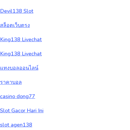
Devil138 Slot
สล็อตเว็บตรง
King138 Livechat
King138 Livechat
แทงบอลออนไลน์
ราคาบอล
casino dong77
Slot Gacor Hari Ini
slot agen138