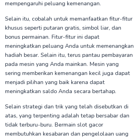
mempengaruhi peluang kemenangan.
Selain itu, cobalah untuk memanfaatkan fitur-fitur
khusus seperti putaran gratis, simbol liar, dan
bonus permainan. Fitur-fitur ini dapat
meningkatkan peluang Anda untuk memenangkan
hadiah besar. Selain itu, terus pantau pembayaran
pada mesin yang Anda mainkan. Mesin yang
sering memberikan kemenangan kecil juga dapat
menjadi pilihan yang baik karena dapat
meningkatkan saldo Anda secara bertahap.
Selain strategi dan trik yang telah disebutkan di
atas, yang terpenting adalah tetap bersabar dan
tidak terburu-buru. Bermain slot gacor
membutuhkan kesabaran dan pengelolaan uang