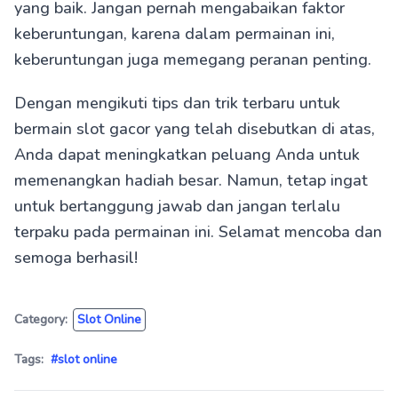
yang baik. Jangan pernah mengabaikan faktor
keberuntungan, karena dalam permainan ini,
keberuntungan juga memegang peranan penting.
Dengan mengikuti tips dan trik terbaru untuk
bermain slot gacor yang telah disebutkan di atas,
Anda dapat meningkatkan peluang Anda untuk
memenangkan hadiah besar. Namun, tetap ingat
untuk bertanggung jawab dan jangan terlalu
terpaku pada permainan ini. Selamat mencoba dan
semoga berhasil!
Category:
Slot Online
Tags:
#slot online