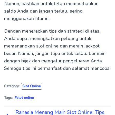
Namun, pastikan untuk tetap memperhatikan
saldo Anda dan jangan terlalu sering
menggunakan fitur ini.
Dengan menerapkan tips dan strategi di atas,
Anda dapat meningkatkan peluang untuk
memenangkan slot online dan meraih jackpot
besar. Namun, jangan lupa untuk selalu bermain
dengan bijak dan mengatur pengeluaran Anda.
Semoga tips ini bermanfaat dan selamat mencoba!
Category:
Slot Online
Tags:
#slot online
Rahasia Menang Main Slot Online: Tips
Post