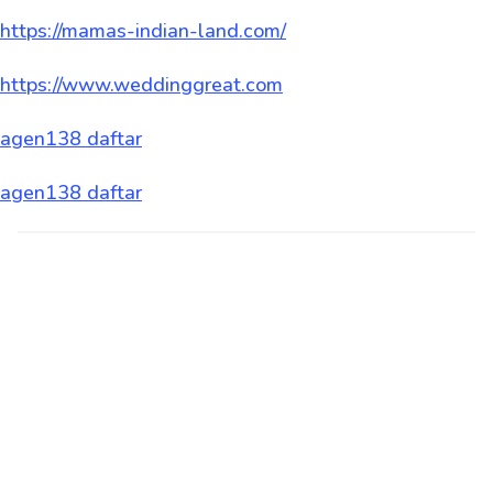
https://mamas-indian-land.com/
https://www.weddinggreat.com
agen138 daftar
agen138 daftar