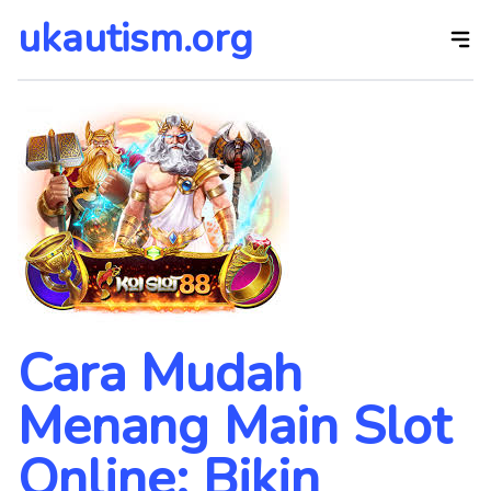
ukautism.org
Skip
to
the
content
Cara Mudah
Menang Main Slot
Online: Bikin