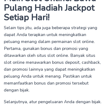
Pulang Hadiah Jackpot
Setiap Hari!
Selain tips jitu, ada juga beberapa strategi yang
dapat Anda terapkan untuk meningkatkan
peluang menang dalam permainan slot online.
Pertama, gunakan bonus dan promosi yang
ditawarkan oleh situs slot online. Banyak situs
slot online menawarkan bonus deposit, cashback,
dan promosi lainnya yang dapat meningkatkan
peluang Anda untuk menang. Pastikan untuk
memanfaatkan bonus dan promosi tersebut
dengan bijak.
Selanjutnya, atur pengeluaran Anda dengan bijak.