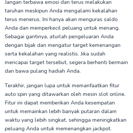
Jangan terbawa emosi dan terus melakukan
taruhan meskipun Anda mengalami kekalahan
terus menerus. Ini hanya akan menguras saldo
Anda dan memperkecil peluang untuk menang.
Sebagai gantinya, aturlah pengeluaran Anda
dengan bijak dan mengatur target kemenangan
serta kekalahan yang realistis. Jika sudah
mencapai target tersebut, segera berhenti bermain
dan bawa pulang hadiah Anda.
Terakhir, jangan lupa untuk memanfaatkan fitur
auto spin yang ditawarkan oleh mesin slot online.
Fitur ini dapat memberikan Anda kesempatan
untuk memainkan lebih banyak putaran dalam
waktu yang lebih singkat, sehingga meningkatkan
peluang Anda untuk memenangkan jackpot.