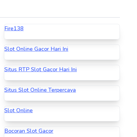
Fire138
Slot Online Gacor Hari Ini
Situs RTP Slot Gacor Hari Ini
Situs Slot Online Terpercaya
Slot Online
Bocoran Slot Gacor