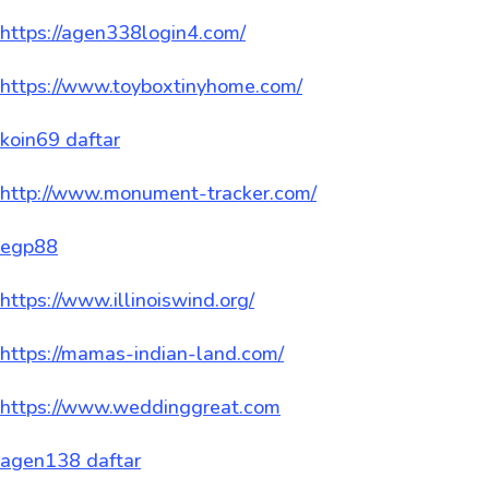
https://agen338login4.com/
https://www.toyboxtinyhome.com/
koin69 daftar
http://www.monument-tracker.com/
egp88
https://www.illinoiswind.org/
https://mamas-indian-land.com/
https://www.weddinggreat.com
agen138 daftar