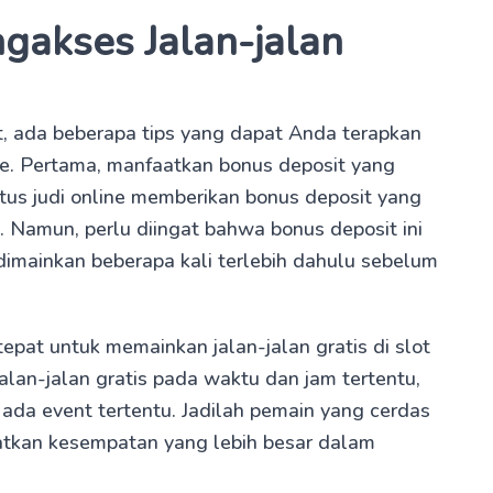
ngakses Jalan-jalan
t, ada beberapa tips yang dapat Anda terapkan
ine. Pertama, manfaatkan bonus deposit yang
situs judi online memberikan bonus deposit yang
s. Namun, perlu diingat bahwa bonus deposit ini
 dimainkan beberapa kali terlebih dahulu sebelum
tepat untuk memainkan jalan-jalan gratis di slot
alan-jalan gratis pada waktu dan jam tertentu,
da event tertentu. Jadilah pemain yang cerdas
tkan kesempatan yang lebih besar dalam