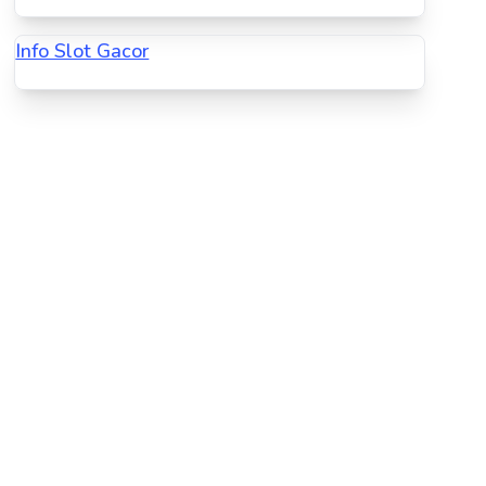
Info Slot Gacor