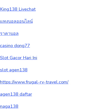
King138 Livechat
แทงบอลออนไลน์
ราคาบอล
casino dong77
Slot Gacor Hari Ini
slot agen138
https://www.frugal-rv-travel.com/
agen138 daftar
naga138