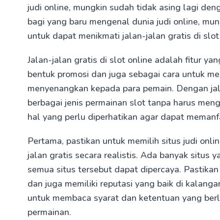
judi online, mungkin sudah tidak asing lagi denga
bagi yang baru mengenal dunia judi online, m
untuk dapat menikmati jalan-jalan gratis di slot
Jalan-jalan gratis di slot online adalah fitur y
bentuk promosi dan juga sebagai cara untuk m
menyenangkan kepada para pemain. Dengan jalan
berbagai jenis permainan slot tanpa harus men
hal yang perlu diperhatikan agar dapat memanfa
Pertama, pastikan untuk memilih situs judi onli
jalan gratis secara realistis. Ada banyak situs
semua situs tersebut dapat dipercaya. Pastikan s
dan juga memiliki reputasi yang baik di kalangan
untuk membaca syarat dan ketentuan yang berla
permainan.