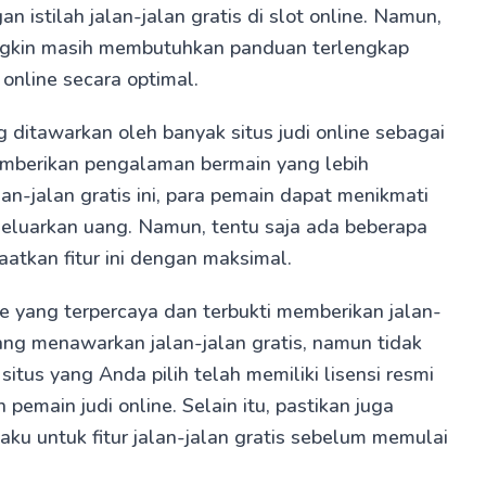
n istilah jalan-jalan gratis di slot online. Namun,
ungkin masih membutuhkan panduan terlengkap
 online secara optimal.
ang ditawarkan oleh banyak situs judi online sebagai
emberikan pengalaman bermain yang lebih
-jalan gratis ini, para pemain dapat menikmati
geluarkan uang. Namun, tentu saja ada beberapa
atkan fitur ini dengan maksimal.
ne yang terpercaya dan terbukti memberikan jalan-
 yang menawarkan jalan-jalan gratis, namun tidak
itus yang Anda pilih telah memiliki lisensi resmi
 pemain judi online. Selain itu, pastikan juga
ku untuk fitur jalan-jalan gratis sebelum memulai