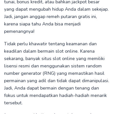
tunai, bonus kredit, atau bahkan jackpot besar
yang dapat mengubah hidup Anda dalam sekejap.
Jadi, jangan anggap remeh putaran gratis ini,
karena siapa tahu Anda bisa menjadi
pemenangnya!
Tidak perlu khawatir tentang keamanan dan
keadilan dalam bermain slot online. Karena
sekarang, banyak situs slot online yang memiliki
lisensi resmi dan menggunakan sistem random
number generator (RNG) yang memastikan hasil
permainan yang adil dan tidak dapat dimanipulasi.
Jadi, Anda dapat bermain dengan tenang dan
fokus untuk mendapatkan hadiah-hadiah menarik
tersebut.