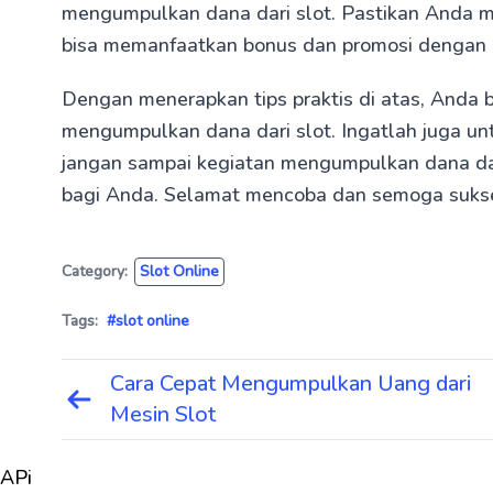
mengumpulkan dana dari slot. Pastikan Anda m
bisa memanfaatkan bonus dan promosi dengan 
Dengan menerapkan tips praktis di atas, Anda
mengumpulkan dana dari slot. Ingatlah juga u
jangan sampai kegiatan mengumpulkan dana da
bagi Anda. Selamat mencoba dan semoga suks
Category:
Slot Online
Tags:
#slot online
Cara Cepat Mengumpulkan Uang dari
Post
Mesin Slot
navigation
APi