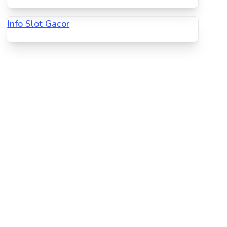
Info Slot Gacor