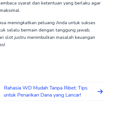
embaca syarat dan ketentuan yang berlaku agar
maksimal.
 bisa meningkatkan peluang Anda untuk sukses
ntuk selalu bermain dengan tanggung jawab,
ri slot justru menimbulkan masalah keuangan
es!
Rahasia WD Mudah Tanpa Ribet: Tips
untuk Penarikan Dana yang Lancar!