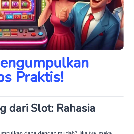
Mengumpulkan
ps Praktis!
dari Slot: Rahasia
umpulkan dana dengan mudah? Jika iya, maka