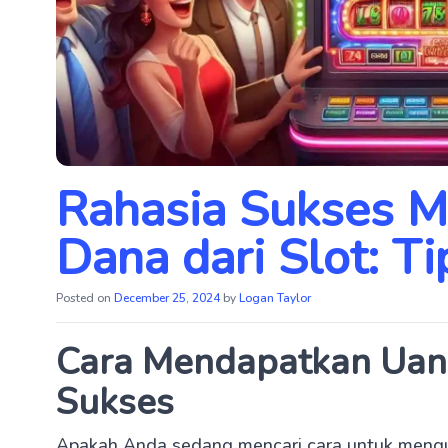
Rahasia Sukses 
Dana dari Slot: Ti
Posted on
December 25, 2024
by
Logan Taylor
Cara Mendapatkan Uang 
Sukses
Apakah Anda sedang mencari cara untuk meng