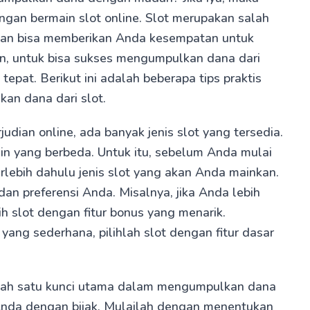
ngan bermain slot online. Slot merupakan salah
r dan bisa memberikan Anda kesempatan untuk
, untuk bisa sukses mengumpulkan dana dari
tepat. Berikut ini adalah beberapa tips praktis
n dana dari slot.
rjudian online, ada banyak jenis slot yang tersedia.
main yang berbeda. Untuk itu, sebelum Anda mulai
rlebih dahulu jenis slot yang akan Anda mainkan.
 dan preferensi Anda. Misalnya, jika Anda lebih
h slot dengan fitur bonus yang menarik.
ang sederhana, pilihlah slot dengan fitur dasar
alah satu kunci utama dalam mengumpulkan dana
Anda dengan bijak. Mulailah dengan menentukan