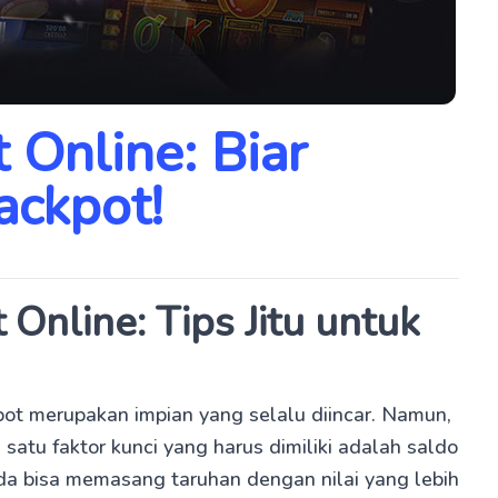
t Online: Biar
ckpot!
 Online: Tips Jitu untuk
kpot merupakan impian yang selalu diincar. Namun,
satu faktor kunci yang harus dimiliki adalah saldo
a bisa memasang taruhan dengan nilai yang lebih