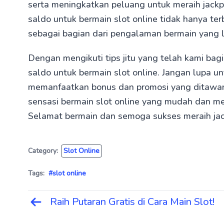
serta meningkatkan peluang untuk meraih jackp
saldo untuk bermain slot online tidak hanya te
sebagai bagian dari pengalaman bermain yang 
Dengan mengikuti tips jitu yang telah kami bag
saldo untuk bermain slot online. Jangan lupa u
memanfaatkan bonus dan promosi yang ditawark
sensasi bermain slot online yang mudah dan 
Selamat bermain dan semoga sukses meraih jac
Category:
Slot Online
Tags:
#slot online
Raih Putaran Gratis di Cara Main Slot!
Post
navigation