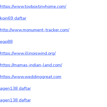
https://www.toyboxtinyhome.com/
koin69 daftar
http://www.monument-tracker.com/
egp88
https://www.illinoiswind.org/
https://mamas-indian-land.com/
https://www.weddinggreat.com
agen138 daftar
agen138 daftar