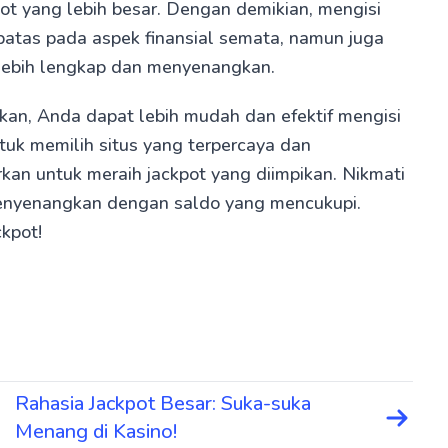
ot yang lebih besar. Dengan demikian, mengisi
rbatas pada aspek finansial semata, namun juga
lebih lengkap dan menyenangkan.
ikan, Anda dapat lebih mudah dan efektif mengisi
ntuk memilih situs yang terpercaya dan
an untuk meraih jackpot yang diimpikan. Nikmati
menyenangkan dengan saldo yang mencukupi.
kpot!
Rahasia Jackpot Besar: Suka-suka
Menang di Kasino!