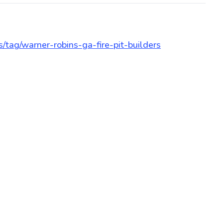
/tag/warner-robins-ga-fire-pit-builders