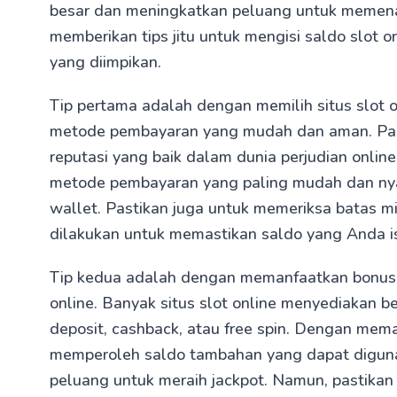
besar dan meningkatkan peluang untuk memenan
memberikan tips jitu untuk mengisi saldo slot 
yang diimpikan.
Tip pertama adalah dengan memilih situs slot 
metode pembayaran yang mudah dan aman. Pastik
reputasi yang baik dalam dunia perjudian online
metode pembayaran yang paling mudah dan nyam
wallet. Pastikan juga untuk memeriksa batas
dilakukan untuk memastikan saldo yang Anda i
Tip kedua adalah dengan memanfaatkan bonus d
online. Banyak situs slot online menyediakan 
deposit, cashback, atau free spin. Dengan mem
memperoleh saldo tambahan yang dapat digun
peluang untuk meraih jackpot. Namun, pastikan