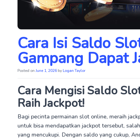
Cara Isi Saldo Slo
Gampang Dapat Ja
Posted on
June 1, 2026
by
Logan Taylor
Cara Mengisi Saldo Slot
Raih Jackpot!
Bagi pecinta permainan slot online, meraih jac
untuk bisa mendapatkan jackpot tersebut, salah 
yang mencukupi. Dengan saldo yang cukup, And