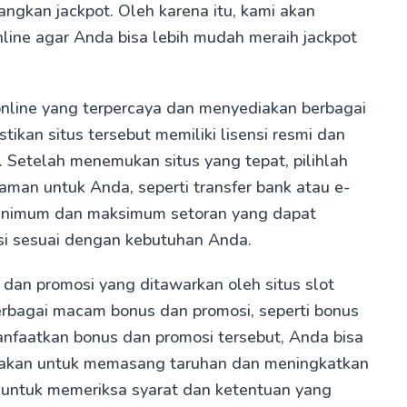
gkan jackpot. Oleh karena itu, kami akan
online agar Anda bisa lebih mudah meraih jackpot
online yang terpercaya dan menyediakan berbagai
an situs tersebut memiliki lisensi resmi dan
. Setelah menemukan situs yang tepat, pilihlah
an untuk Anda, seperti transfer bank atau e-
 minimum dan maksimum setoran yang dapat
si sesuai dengan kebutuhan Anda.
an promosi yang ditawarkan oleh situs slot
berbagai macam bonus dan promosi, seperti bonus
anfaatkan bonus dan promosi tersebut, Anda bisa
akan untuk memasang taruhan dan meningkatkan
 untuk memeriksa syarat dan ketentuan yang