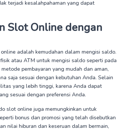
idak terjadi kesalahpahaman yang dapat
n Slot Online dengan
t online adalah kemudahan dalam mengisi saldo.
 fisik atau ATM untuk mengisi saldo seperti pada
ai metode pembayaran yang mudah dan aman,
ana saja sesuai dengan kebutuhan Anda. Selain
ilitas yang lebih tinggi, karena Anda dapat
yang sesuai dengan preferensi Anda.
ldo slot online juga memungkinkan untuk
perti bonus dan promosi yang telah disebutkan
an nilai hiburan dan keseruan dalam bermain,