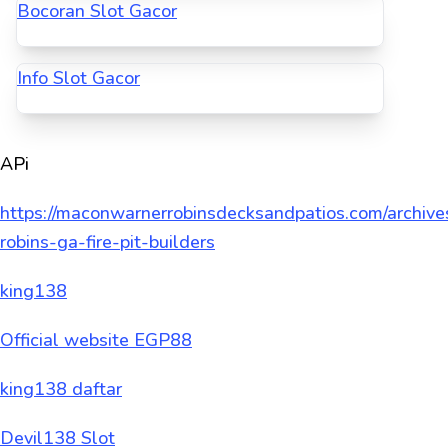
Bocoran Slot Gacor
Info Slot Gacor
APi
https://maconwarnerrobinsdecksandpatios.com/archive
robins-ga-fire-pit-builders
king138
Official website EGP88
king138 daftar
Devil138 Slot