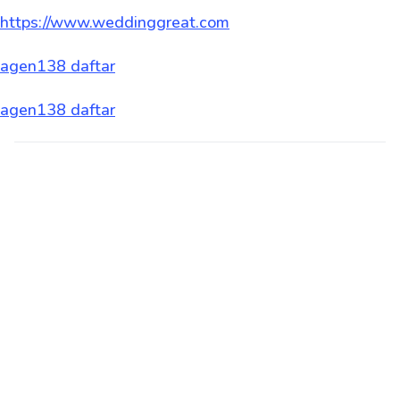
https://www.weddinggreat.com
agen138 daftar
agen138 daftar