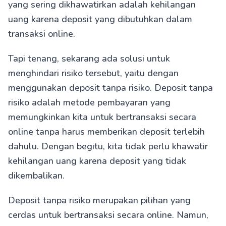
yang sering dikhawatirkan adalah kehilangan
uang karena deposit yang dibutuhkan dalam
transaksi online.
Tapi tenang, sekarang ada solusi untuk
menghindari risiko tersebut, yaitu dengan
menggunakan deposit tanpa risiko. Deposit tanpa
risiko adalah metode pembayaran yang
memungkinkan kita untuk bertransaksi secara
online tanpa harus memberikan deposit terlebih
dahulu. Dengan begitu, kita tidak perlu khawatir
kehilangan uang karena deposit yang tidak
dikembalikan.
Deposit tanpa risiko merupakan pilihan yang
cerdas untuk bertransaksi secara online. Namun,