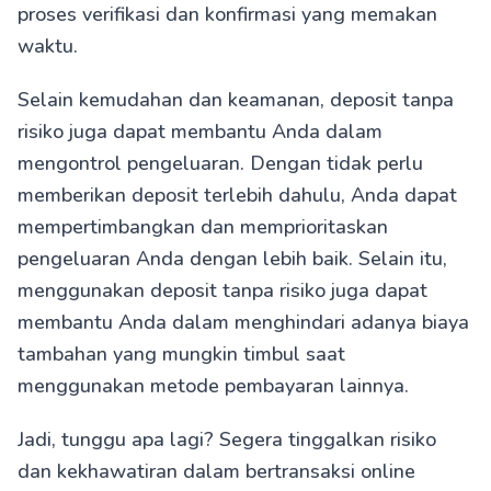
proses verifikasi dan konfirmasi yang memakan
waktu.
Selain kemudahan dan keamanan, deposit tanpa
risiko juga dapat membantu Anda dalam
mengontrol pengeluaran. Dengan tidak perlu
memberikan deposit terlebih dahulu, Anda dapat
mempertimbangkan dan memprioritaskan
pengeluaran Anda dengan lebih baik. Selain itu,
menggunakan deposit tanpa risiko juga dapat
membantu Anda dalam menghindari adanya biaya
tambahan yang mungkin timbul saat
menggunakan metode pembayaran lainnya.
Jadi, tunggu apa lagi? Segera tinggalkan risiko
dan kekhawatiran dalam bertransaksi online