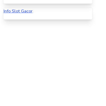
Info Slot Gacor