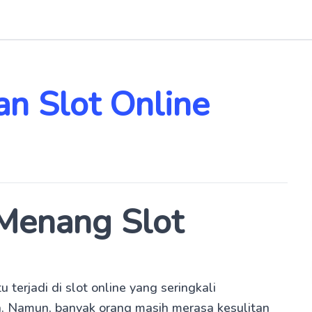
n Slot Online
u Menang Slot
 terjadi di slot online yang seringkali
. Namun, banyak orang masih merasa kesulitan