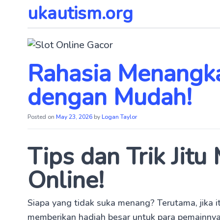
ukautism.org
Skip
to
the
content
Rahasia Menangka
dengan Mudah!
Posted on
May 23, 2026
by
Logan Taylor
Tips dan Trik Jit
Online!
Siapa yang tidak suka menang? Terutama, jika itu
memberikan hadiah besar untuk para pemainnya