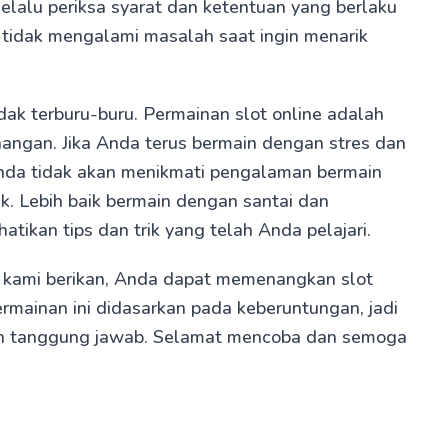
alu periksa syarat dan ketentuan yang berlaku
tidak mengalami masalah saat ingin menarik
idak terburu-buru. Permainan slot online adalah
ngan. Jika Anda terus bermain dengan stres dan
nda tidak akan menikmati pengalaman bermain
. Lebih baik bermain dengan santai dan
tikan tips dan trik yang telah Anda pelajari.
 kami berikan, Anda dapat memenangkan slot
ermainan ini didasarkan pada keberuntungan, jadi
gan tanggung jawab. Selamat mencoba dan semoga