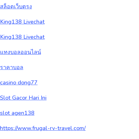
สล็อตเว็บตรง
King138 Livechat
King138 Livechat
แทงบอลออนไลน์
ราคาบอล
casino dong77
Slot Gacor Hari Ini
slot agen138
https://www.frugal-rv-travel.com/